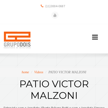
(11)3884-0687
Toggle
navigation
home
Videos
PATIO VICTOR MALZONI
PATIO VICTOR
MALZONI
Entrevista com o Arquiteto Alberto Rubens Botti e com a Arquiteta Simone