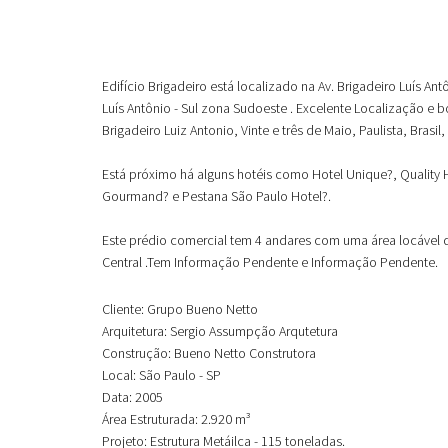
Edifício Brigadeiro está localizado na Av. Brigadeiro Luís An
Luís Antônio - Sul zona Sudoeste . Excelente Localização e
Brigadeiro Luiz Antonio, Vinte e três de Maio, Paulista, Brasil
Está próximo há alguns hotéis como Hotel Unique?, Quality 
Gourmand? e Pestana São Paulo Hotel?.
Este prédio comercial tem 4 andares com uma área locável 
Central .Tem Informação Pendente e Informação Pendente.
Cliente: Grupo Bueno Netto
Arquitetura: Sergio Assumpção Arqutetura
Construção: Bueno Netto Construtora
Local: São Paulo - SP
Data: 2005
Área Estruturada: 2.920 m³
Projeto: Estrutura Metáilca - 115 toneladas.