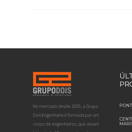
ÚL
PR
PONT
No mercado desde 2005, a Grupo
Dois Engenharia é formada por um
CENT
corpo de engenheiros, que atuam
MARI