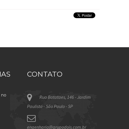
IAS
CONTATO
 no
Rua Batataes, 146 - Jardim
Paulista - São Paulo - SP
engenharia@grupodois.com.br