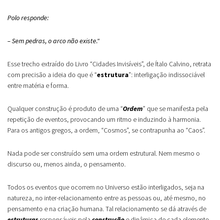
Polo responde:
– Sem pedras, o arco não existe."
Esse trecho extraído do Livro “Cidades Invisíveis”, de Ítalo Calvino, retrata
com precisão a ideia do que é “
estrutura
”: interligação indissociável
entre matéria e forma.
Qualquer construção é produto de uma “
Ordem
” que se manifesta pela
repetição de eventos, provocando um ritmo e induzindo à harmonia.
Para os antigos gregos, a ordem, “Cosmos”, se contrapunha ao “Caos”.
Nada pode ser construído sem uma ordem estrutural. Nem mesmo o
discurso ou, menos ainda, o pensamento.
Todos os eventos que ocorrem no Universo estão interligados, seja na
natureza, no inter-relacionamento entre as pessoas ou, até mesmo, no
pensamento e na criação humana. Tal relacionamento se dá através de
estruturas
responsáveis pela
construção
e dinâmica de cada elemento