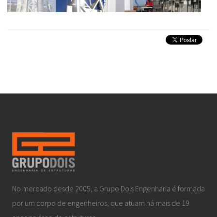
No mercado desde 2005, a Grupo Dois Engenharia é formada
por um corpo de engenheiros, que atuam há mais de 19