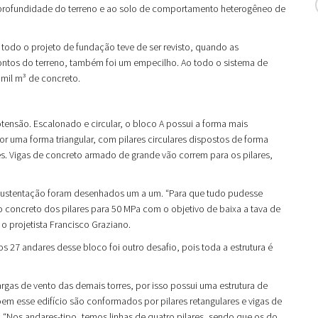
à profundidade do terreno e ao solo de comportamento heterogêneo de
 todo o projeto de fundação teve de ser revisto, quando as
ntos do terreno, também foi um empecilho. Ao todo o sistema de
mil m³ de concreto.
rotensão. Escalonado e circular, o bloco A possui a forma mais
or uma forma triangular, com pilares circulares dispostos de forma
es. Vigas de concreto armado de grande vão correm para os pilares,
de sustentação foram desenhados um a um. “Para que tudo pudesse
concreto dos pilares para 50 MPa com o objetivo de baixa a tava de
o projetista Francisco Graziano.
os 27 andares desse bloco foi outro desafio, pois toda a estrutura é
rgas de vento das demais torres, por isso possui uma estrutura de
em esse edifício são conformados por pilares retangulares e vigas de
 “Nos andares-tipo, temos linhas de quatro pilares, sendo que os do