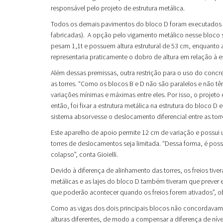
responsável pelo projeto de estrutura metálica.
Todos os demais pavimentos do bloco D foram executados c
fabricadas). A opção pelo vigamento metálico nesse bloco se 
pesam 1,1t e possuem altura estrutural de 53 cm, enquanto a
representaria praticamente o dobro de altura em relação à es
Além dessas premissas, outra restrição para o uso do concr
as torres. “Como os blocos B e D não são paralelos e não têm 
variações mínimas e máximas entre eles. Por isso, o projeto e
então, foi fixar a estrutura metálica na estrutura do bloco
sistema absorvesse o deslocamento diferencial entre as torr
Este aparelho de apoio permite 12 cm de variação e possui
torres de deslocamentos seja limitada. “Dessa forma, é possív
colapso”, conta Gioielli.
Devido à diferença de alinhamento das torres, os freios tiver
metálicas e as lajes do bloco D também tiveram que prever
que poderão acontecer quando os freios forem ativados”, obs
Como as vigas dos dois principais blocos não concordavam e
alturas diferentes, de modo a compensar a diferença de níve