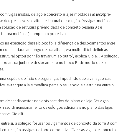
om vigas mistas, de aço e concreto e lajes moldadas
in loco
(pré-
deu pela leveza e altura estrutural da solução. “As vigas metálicas
 solução de estrutura pré-moldada de concreto pesaria 9 t e
trutura metálica”, compara o projetista.
eto na execução desse bloco foi a diferença de deslocamentos entre
continuidade ao longo de sua altura, era muito difícil definir as
strutural optou por não travar um ao outro”, explica Gioielli. A solução,
 D e apoiar sua junta de deslocamento no bloco B, de modo que o
es.
 uma espécie de freio de segurança, impedindo que a variação das
el evitar que a laje metálica perca o seu apoio e a estrutura entre o
am de ser dispostos nos dois sentidos do plano da laje. “As vigas
 em seu dimensionamento os esforços adicionais no plano das lajes
erva Gioielli.
ntre si, a solução foi usar os vigamentos de concreto da torre B com
l em relação às vigas da torre corporativa. “Nessas vigas de concreto