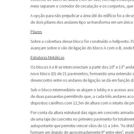
meio separam o corredor de circulação e os conjuntos, que f
A opção para não prejudicar a área útil do edifício foi a de 
de dois pilares dos andares-tipo se transforma em um único 
Pilares
Sobre a cobertura desse bloco foi construído o heliponto. Pa
avançam sobre o vão de ligação do bloco A com o B, onde h
Estruturas Metálicas
Os blocos A e B se interconectam a partir dos 10º e 13º an
novo bloco (D) de 21 pavimentos, formando uma extensão de 
desencontro entre os andares de ligação se dá em função das 
Sob o bloco intermediário se alojam o lobby e o acesso ao
de duas passarelas permitindo que, a cada três andares acon
dispostos caixilhos com 12,5m de altura com o intuito de pr
Por conta da altura estrutural das vigas em concreto armad
de uma laje de concreto no primeiro pavimento foi totalment
autoportante que permitiu vencer vãos de 11 a 14m. “As dist
formam um ângulo de aproximadamente 9° entre eles”, explic