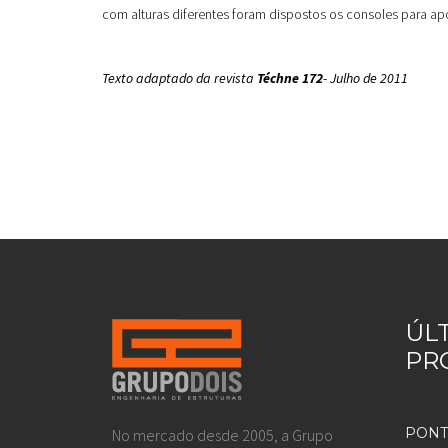
com alturas diferentes foram dispostos os consoles para apoi
Texto adaptado da revista
Téchne 172
- Julho de 2011
ÚL
PR
PONT
No mercado desde 2005, a Grupo