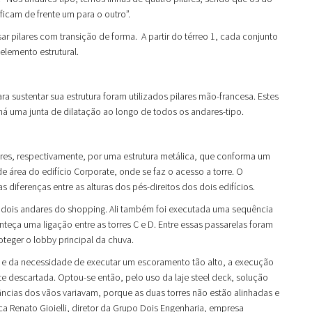
icam de frente um para o outro”.
usar pilares com transição de forma. A partir do térreo 1, cada conjunto
elemento estrutural.
ra sustentar sua estrutura foram utilizados pilares mão-francesa. Estes
á uma junta de dilatação ao longo de todos os andares-tipo.
dares, respectivamente, por uma estrutura metálica, que conforma um
área do edifício Corporate, onde se faz o acesso a torre. O
diferenças entre as alturas dos pés-direitos dos dois edifícios.
s dois andares do shopping. Ali também foi executada uma sequência
teça uma ligação entre as torres C e D. Entre essas passarelas foram
oteger o lobby principal da chuva.
o e da necessidade de executar um escoramento tão alto, a execução
e descartada. Optou-se então, pelo uso da laje steel deck, solução
âncias dos vãos variavam, porque as duas torres não estão alinhadas e
a Renato Gioielli, diretor da Grupo Dois Engenharia, empresa