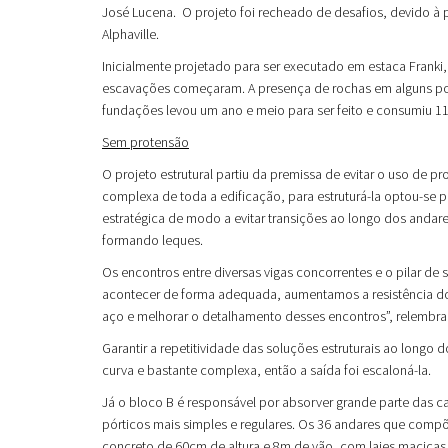
José Lucena. O projeto foi recheado de desafios, devido 
Alphaville.
Inicialmente projetado para ser executado em estaca Franki,
escavações começaram. A presença de rochas em alguns po
fundações levou um ano e meio para ser feito e consumiu 11
Sem protensão
O projeto estrutural partiu da premissa de evitar o uso de p
complexa de toda a edificação, para estruturá-la optou-se p
estratégica de modo a evitar transições ao longo dos andar
formando leques.
Os encontros entre diversas vigas concorrentes e o pilar 
acontecer de forma adequada, aumentamos a resistência do 
aço e melhorar o detalhamento desses encontros”, relembra 
Garantir a repetitividade das soluções estruturais ao longo d
curva e bastante complexa, então a saída foi escaloná-la.
Já o bloco B é responsável por absorver grande parte das ca
pórticos mais simples e regulares. Os 36 andares que compõ
concreto de 60cm de altura e 8m de vão, com lajes maciças.