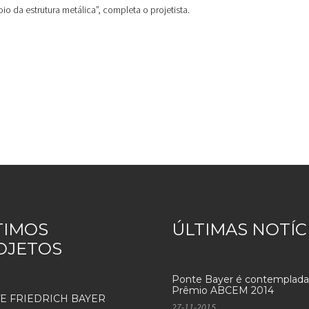
o da estrutura metálica”, completa o projetista.
TIMOS
ÚLTIMAS NOTÍC
OJETOS
Ponte Bayer é contemplada
Prêmio ABCEM 2014
E FRIEDRICH BAYER
27-11-2015