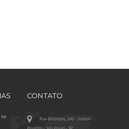
IAS
CONTATO
 no
Rua Batataes, 146 - Jardim
Paulista - São Paulo - SP